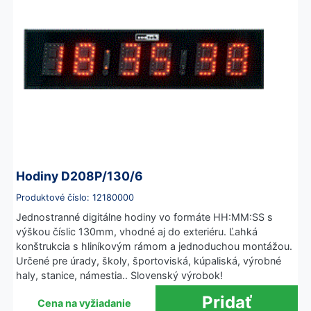
Hodiny D208P/130/6
Produktové číslo: 12180000
Jednostranné digitálne hodiny vo formáte HH:MM:SS s
výškou číslic 130mm, vhodné aj do exteriéru. Ľahká
konštrukcia s hliníkovým rámom a jednoduchou montážou.
Určené pre úrady, školy, športoviská, kúpaliská, výrobné
haly, stanice, námestia.. Slovenský výrobok!
Cena na vyžiadanie