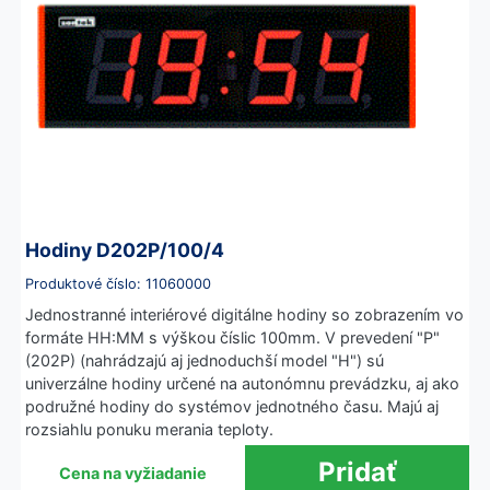
Hodiny D202P/100/4
Produktové číslo: 11060000
Jednostranné interiérové digitálne hodiny so zobrazením vo
formáte HH:MM s výškou číslic 100mm. V prevedení "P"
(202P) (nahrádzajú aj jednoduchší model "H") sú
univerzálne hodiny určené na autonómnu prevádzku, aj ako
podružné hodiny do systémov jednotného času. Majú aj
rozsiahlu ponuku merania teploty.
Cena na vyžiadanie