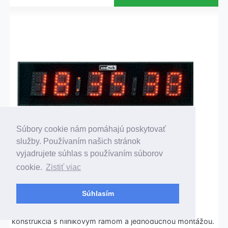
Súbory cookie nám pomáhajú poskytovať
služby. Používaním našich stránok
vyjadrujete súhlas s používaním súborov
cookie.
Zistiť viac
Hodiny dvojstranné D208P/130/6/D
Produktové číslo: 12190000
Súhlasím
Dvojstranné digitálne hodiny vo formáte HH:MM:SS s
výškou číslic 130mm, vhodné aj do exteriéru. Ľahká
konštrukcia s hliníkovým rámom a jednoduchou montážou.