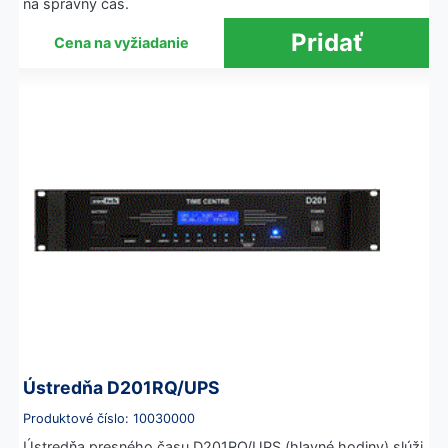
na správny čas.
Cena na vyžiadanie
Ústredňa D201RQ/UPS
Produktové číslo: 10030000
Ústredňa presného času D201RQ/UPS (hlavné hodiny) slúži