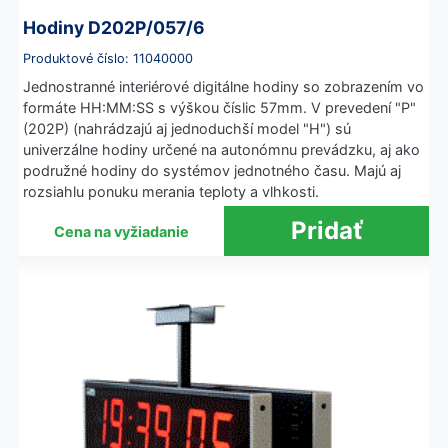
Hodiny D202P/057/6
Produktové číslo: 11040000
Jednostranné interiérové digitálne hodiny so zobrazením vo
formáte HH:MM:SS s výškou číslic 57mm. V prevedení "P"
(202P) (nahrádzajú aj jednoduchší model "H") sú
univerzálne hodiny určené na autonómnu prevádzku, aj ako
podružné hodiny do systémov jednotného času. Majú aj
rozsiahlu ponuku merania teploty a vlhkosti.
Cena na vyžiadanie