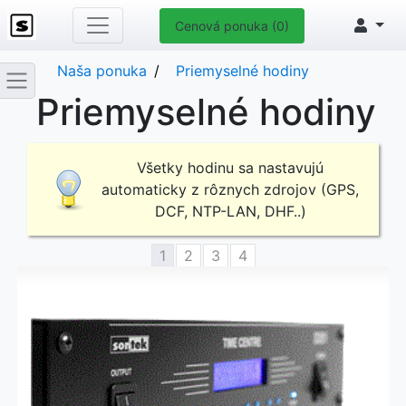
Cenová ponuka (0)
Naša ponuka
Priemyselné hodiny
Priemyselné hodiny
Všetky hodinu sa nastavujú
automaticky z rôznych zdrojov (GPS,
DCF, NTP-LAN, DHF..)
1
2
3
4