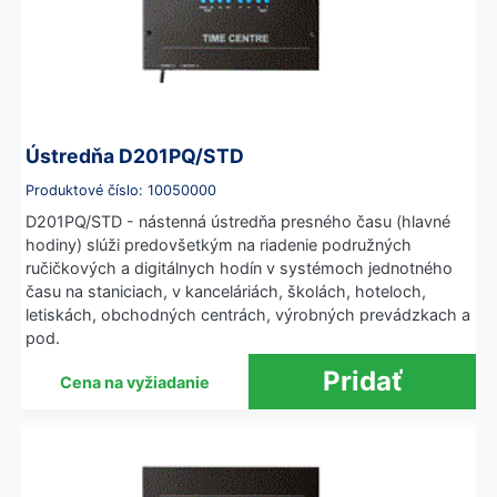
Ústredňa D201PQ/STD
Produktové číslo: 10050000
D201PQ/STD - nástenná ústredňa presného času (hlavné
hodiny) slúži predovšetkým na riadenie podružných
ručičkových a digitálnych hodín v systémoch jednotného
času na staniciach, v kanceláriách, školách, hoteloch,
letiskách, obchodných centrách, výrobných prevádzkach a
pod.
Cena na vyžiadanie