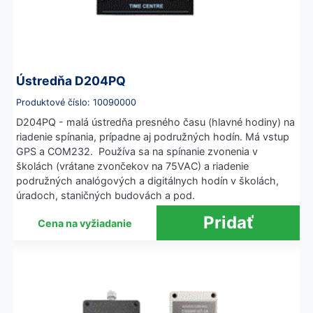
Ústredňa D204PQ
Produktové číslo: 10090000
D204PQ - malá ústredňa presného času (hlavné hodiny) na
riadenie spínania, prípadne aj podružných hodín. Má vstup
GPS a COM232. Používa sa na spínanie zvonenia v
školách (vrátane zvončekov na 75VAC) a riadenie
podružných analógových a digitálnych hodín v školách,
úradoch, staničných budovách a pod.
Cena na vyžiadanie