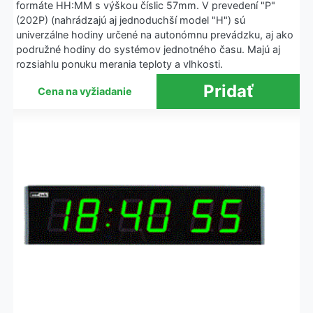
formáte HH:MM s výškou číslic 57mm. V prevedení "P"
(202P) (nahrádzajú aj jednoduchší model "H") sú
univerzálne hodiny určené na autonómnu prevádzku, aj ako
podružné hodiny do systémov jednotného času. Majú aj
rozsiahlu ponuku merania teploty a vlhkosti.
Cena na vyžiadanie