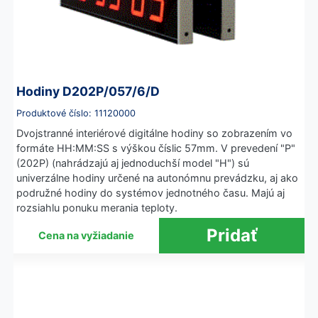
Hodiny D202P/057/6/D
Produktové číslo: 11120000
Dvojstranné interiérové digitálne hodiny so zobrazením vo
formáte HH:MM:SS s výškou číslic 57mm. V prevedení "P"
(202P) (nahrádzajú aj jednoduchší model "H") sú
univerzálne hodiny určené na autonómnu prevádzku, aj ako
podružné hodiny do systémov jednotného času. Majú aj
rozsiahlu ponuku merania teploty.
Cena na vyžiadanie