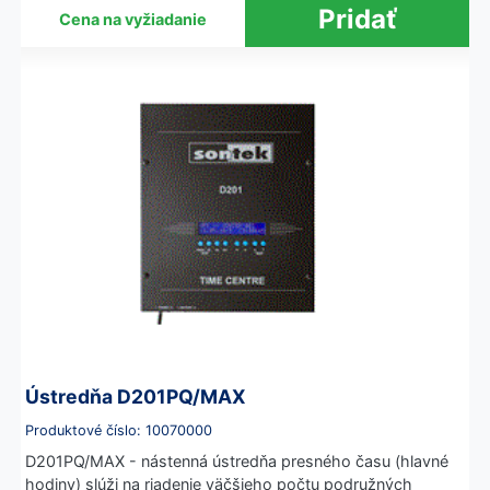
Cena na vyžiadanie
Ústredňa D201PQ/MAX
Produktové číslo: 10070000
D201PQ/MAX - nástenná ústredňa presného času (hlavné
hodiny) slúži na riadenie väčšieho počtu podružných