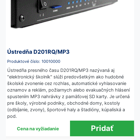
Ústredňa D201RQ/MP3
Produktové číslo: 10010000
Ústredňa presného času D201RQ/MP3 nazývaná aj
"elektronický školník" slúži predovšetkým ako hudobné
školské zvonenie cez rozhlas, automatické vyhlasovanie
oznamov a reklám, požiarnych alebo evakuačných hlásení
spustením MP3 nahrávky z pamäťovej SD karty. Je určená
pre školy, výrobné podniky, obchodné domy, kostoly
(odbíjanie, zvony), športové haly a štadióny, kúpaliská a
pod.
Cena na vyžiadanie