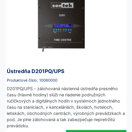
Ústredňa D201PQ/UPS
Produktové číslo: 10060000
D201PQ/UPS - zálohovaná nástenná ústredňa presného
času (hlavné hodiny) slúži na riadenie podružných
ručičkových a digitálnych hodín v systémoch jednotného
času na staniciach, v kanceláriách, školách, hoteloch,
letiskách, obchodných centrách, výrobných prevádzkach a
pod. Je plne zálohovaná a tak zabezpečuje nepretržitú
prevádzku.