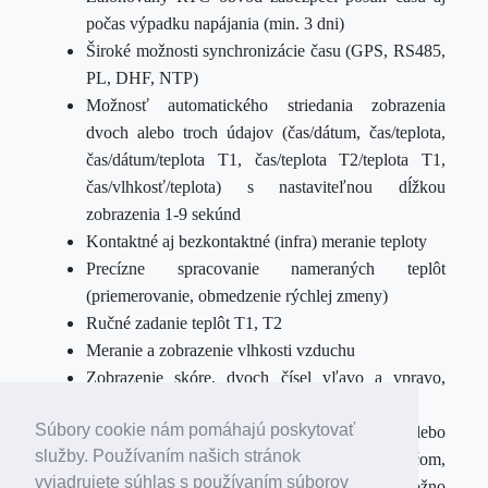
počas výpadku napájania (min. 3 dni)
Široké možnosti synchronizácie času (GPS, RS485,
PL, DHF, NTP)
Možnosť automatického striedania zobrazenia
dvoch alebo troch údajov (čas/dátum, čas/teplota,
čas/dátum/teplota T1, čas/teplota T2/teplota T1,
čas/vlhkosť/teplota) s nastaviteľnou dĺžkou
zobrazenia 1-9 sekúnd
Kontaktné aj bezkontaktné (infra) meranie teploty
Precízne spracovanie nameraných teplôt
(priemerovanie, obmedzenie rýchlej zmeny)
Ručné zadanie teplôt T1, T2
Meranie a zobrazenie vlhkosti vzduchu
Zobrazenie skóre, dvoch čísel vľavo a vpravo,
nastavuje sa diaľkovým ovládaním.
Súbory cookie nám pomáhajú poskytovať
Stopky vpred, vzad vo formátoch M:SS.SS alebo
služby. Používaním našich stránok
H:MM:SS ovládané diaľkovým ovládačom,
vyjadrujete súhlas s používaním súborov
možnosť zobraziť medzičas. Na objednávku možno