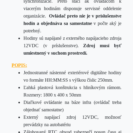
synchronizácie. Preto stačí ak ovládačom k
viacerým hodinám disponuje servisné oddelenie
organizácie.
Ovládač preto nie je v príslušenstve
hodín a objednáva
sa
samostatne
v počte aký je
potrebný.
Hodiny sú napájané z externého napájacieho zdroja
12VDC (v príslušenstve).
Zdroj musí byť
umiestnený v suchom prostredí.
POPIS:
Jednostranné nástenné exteriérové digitálne
hodiny
vo formáte HH:MM:SS s výškou číslic 250mm.
Ľahká plastová konštrukcia s hliníkovým rámom.
Rozmery:
1800 x 400 x 50mm
Diaľkové ovládanie na báze infra (ovládač treba
objednať samostatne)
Externý napájací zdroj 12VDC, možnosť
prevádzky na autobatériu
Zálohovaný RTC obvod zabezpečí posun času aj