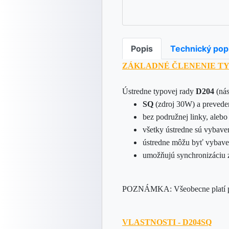
Popis
Technický pop
ZÁKLADNÉ ČLENENIE TY
Ústredne typovej rady
D204
(ná
SQ
(zdroj 30W) a prevede
bez podružnej linky, aleb
všetky ústredne sú vybave
ústredne môžu byť vybav
umožňujú synchronizáciu
POZNÁMKA: Všeobecne platí pr
VLASTNOSTI - D204SQ