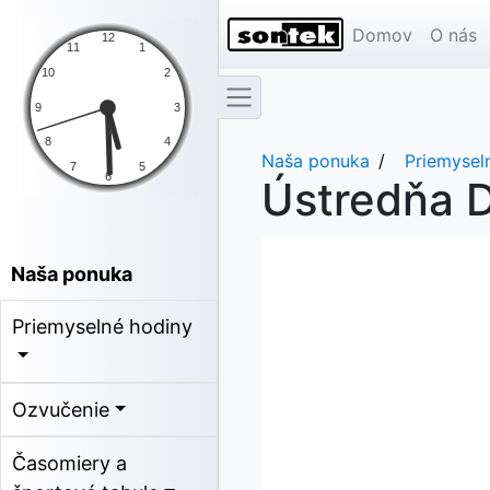
Domov
O nás
Naša ponuka
Priemysel
Ústredňa 
Naša ponuka
Priemyselné hodiny
Ozvučenie
Časomiery a