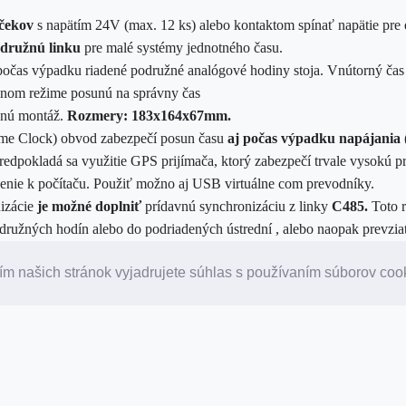
čekov
s napätím 24V (max. 12 ks) alebo kontaktom spínať napätie pre
družnú linku
pre malé systémy jednotného času.
. počas výpadku riadené podružné analógové hodiny stoja. Vnútorný čas 
enom režime posunú na správny čas
nnú montáž.
Rozmery:
183x164x67mm.
me Clock) obvod zabezpečí posun času
aj počas výpadku napájania
redpokladá sa využitie GPS prijímača, ktorý zabezpečí trvale vysok
enie k počítaču. Použiť možno aj USB virtuálne com prevodníky.
izácie
je možné doplniť
prídavnú synchronizáciu z linky
C485.
Toto r
družných hodín alebo do podriadených ústrední , alebo naopak prevzia
ynchronizovať z NTP servera
m našich stránok vyjadrujete súhlas s používaním súborov coo
ť o
bezdrôtový DHF systém
prevodníkom
D216
.
A - D204SQ
možní pripojenie prijímača GPS (napr. D910SQ) a synchronizáciu času
redne k počítaču. Pomocou programu MonTime je možné prehľadne na
ítač z ústredne alebo naopak.
je pre zvončeky (v prípade doplnenia podružnej linky, tak vrátane 