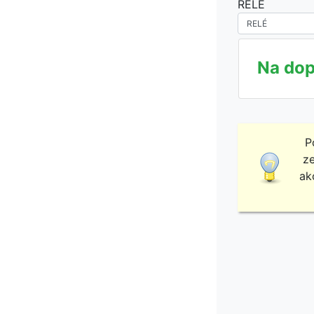
RELÉ
Na dop
P
ze
ak