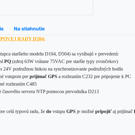
is
Na stiahnutie
POVEJ RADY D204:
stupca staršieho modelu D104, D504) sa vyrábajú v prevedení
:
ní
PQ
(zdroj 63W vrátane 75VAC pre staršie typy zvončekov)
o s 24V podružnou linkou na synchronizovanie podružných hodín
né vstupom pre
prijímač GPS
a rozhraním C232 pre pripojenie k PC
ené rozhraním C485
 z časového servera NTP pomocou prevodníka D213
e celú typovú radu, že
do
vstupu
GPS
je možné
pripojiť
aj prijímač