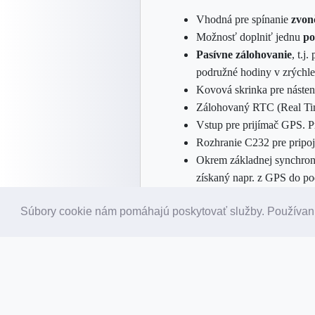
Vhodná pre spínanie
zvon
Možnosť doplniť jednu
po
Pasívne zálohovanie
, t.j
podružné hodiny v zrýchl
Kovová skrinka pre náste
Zálohovaný RTC (Real Ti
Vstup pre prijímač GPS. P
Rozhranie C232 pre pripoj
Okrem základnej synchron
získaný napr. z GPS do po
D213 je možné ústredňu s
Súbory cookie nám pomáhajú poskytovať služby. Používaní
Ústredňu je možné rozšíri
MINIMÁLNA KONFIGURÁCI
Vstup pre prijímač GPS, u
C232 pre pripojenie úst
umožní synchronizovať poč
Sieťový zdroj 30W poskytu