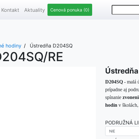
Kontakt
Aktuality
Cenová ponuka (0)
né hodiny
Ústredňa D204SQ
D204SQ/RE
Ústredň
D204SQ -
malá ú
prípadne aj po
spínanie
zvoneni
hodín
v školách,
PODRUŽNÁ L