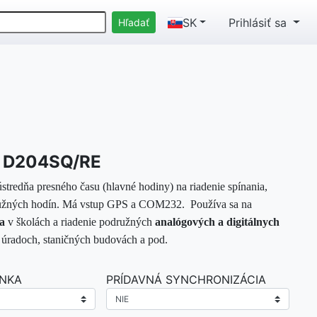
SK
Prihlásiť sa
a D204SQ/RE
stredňa presného času (hlavné hodiny) na riadenie spínania,
družných hodín. Má vstup GPS a COM232.
Používa sa na
a
v školách a
riadenie podružných
analógových a digitálnych
 úradoch, staničných budovách a pod.
INKA
PRÍDAVNÁ SYNCHRONIZÁCIA