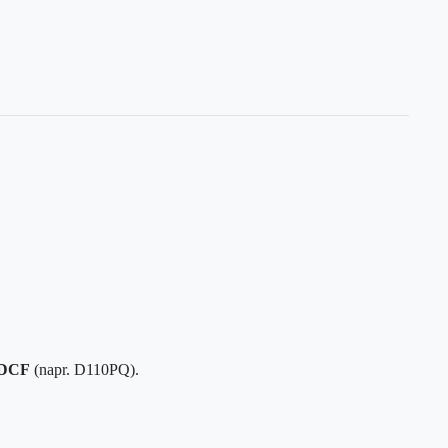
DCF
(napr. D110PQ).