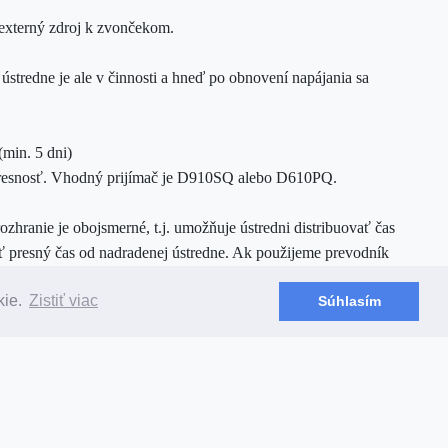
 externý zdroj k zvončekom.
ústredne je ale v činnosti a hneď po obnovení napájania sa
(min. 5 dni)
ú presnosť. Vhodný prijímač je D910SQ alebo D610PQ.
ozhranie je obojsmerné, t.j. umožňuje ústredni distribuovať čas
ť presný čas od nadradenej ústredne. Ak použijeme prevodník
kie.
Zistiť viac
Súhlasím
 ústredne
staviť časy zvonení a kompletne ovládať ústredňu. SyncTime
linky) napätie 24VDC/250mA