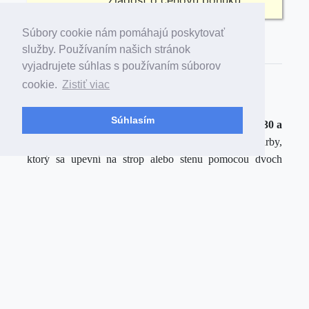
Žiadosť o cenovú ponuku.
Súbory cookie nám pomáhajú poskytovať
Popis
Technický popis
služby. Používaním našich stránok
vyjadrujete súhlas s používaním súborov
KONZOLA JEDNOSTRANNÁ -
cookie.
Zistiť viac
CHARAKTERISTIKA:
Súhlasím
Konzola
jednostranná
je určená pre hodiny model
930 a
940
alebo
730 a 740
. Je to plastový výlisok čiernej farby,
ktorý sa upevní na strop alebo stenu pomocou dvoch
skrutiek. Ku konzole sa z každej strany uchytia hodiny
pootočením
v smere hodinových ručičiek. Prívodný kábel
k podružným hodinám sa privádza cez konzolu, zakončuje
sa vo svorkovnici umiestnenej na konzole. Používa sa vo
väčších priestoroch, halách, chodbách a pod. Vzdialenosť
hodín od steny je 152 mm (pre priemer hodín 30 cm) resp.
92 mm
(pre priemer hodín 30 cm)
.