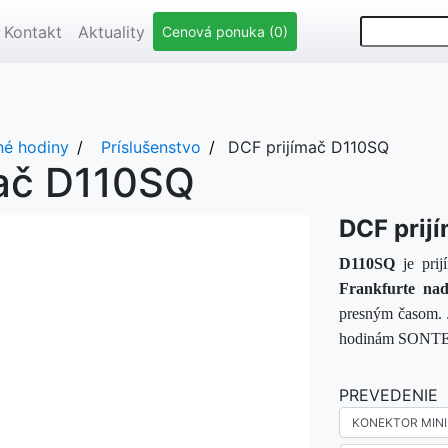
Kontakt
Aktuality
Cenová ponuka (0)
né hodiny
Príslušenstvo
DCF prijímač D110SQ
mač D110SQ
DCF prij
D110SQ
je prij
Frankfurte n
presným časom. 
hodinám SONT
PREVEDENIE