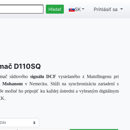
SK
Prihlásiť sa
ímač D110SQ
ímač rádiového
signálu DCF
vysielaného z Mainflingenu pri
ad Mohanom
v Nemecku. Slúži na synchronizáciu zariadení s
Je možné ho pripojiť ku každej ústredni a vybraným digitálnym
EK.