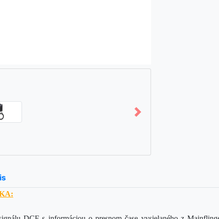
is
KA:
 signálu DCF s informáciou o presnom čase vysielaného z Mainflin