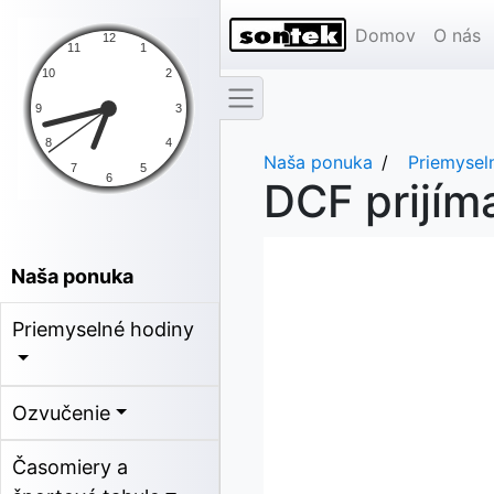
Domov
O nás
Naša ponuka
Priemysel
DCF prijí
Naša ponuka
Priemyselné hodiny
Ozvučenie
Časomiery a