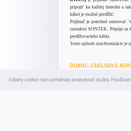
pripojiť ku každej ústredni a 
kábel je možné predĺžiť.
Prijímač je potrebné smerovať. 
zariadení SONTEK.
Pripája sa
predlžovacieho kábla.
Tento spôsob synchronizácie je
D110SQ - ZÁKLADNÁ KO
prijímač sigálu DCF na d
Kábel dĺžky 1,5m zakonč
Súbory cookie nám pomáhajú poskytovať služby. Používaní
MOŽNOSTI KONFIGURÁTOR
Konfigurátor umožňuje modifikác