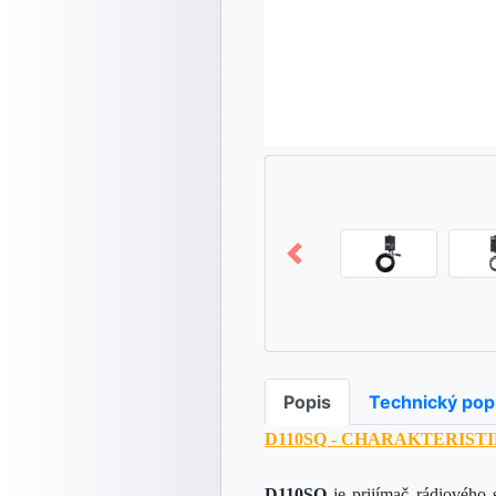
Popis
Technický pop
D110SQ - CHARAKTERISTI
D110SQ
je prijímač rádiového