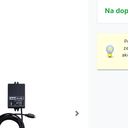
Na dop
P
ze
ak