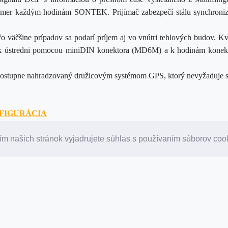
takmer každým hodinám SONTEK. Prijímač zabezpečí stálu synchronizác
Vo väčšine prípadov sa podarí príjem aj vo vnútri tehlových budov. K
 k ústredni pomocou miniDIN konektora (MD6M) a k hodinám konek
 postupne nahradzovaný družicovým systémom GPS, ktorý nevyžaduje 
NFIGURÁCIA
lhých vlnach 77,5kHz
ený konektorom miniDin
m našich stránok vyjadrujete súhlas s používaním súborov coo
A PRIJÍMAČA - D110SQ
iu minimálnej výbavy podľa požiadaviek zákazníka. V tejto kapitole 