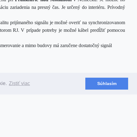
iu zariadenia na presný čas. Je určený do interiéru. Prívodný
valitu prijímaného signálu je možné overiť na synchronizovanom
torom RJ.
V prípade potreby je možné kábel predĺžiť pomocou
smerovanie a mimo budovy má zaručene dostatočný signál
kie.
Zistiť viac
Súhlasím
je popis všetkých možnosti