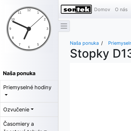
Domov
O nás
Naša ponuka
Priemysel
Stopky D1
Naša ponuka
Priemyselné hodiny
Ozvučenie
Časomiery a