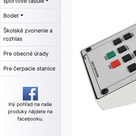
športové tabule
Bodet
Školské zvonenie a
rozhlas
Pre obecné úrady
Pre čerpacie stanice
Iný pohľad na naše
produky nájdete na
facebooku.