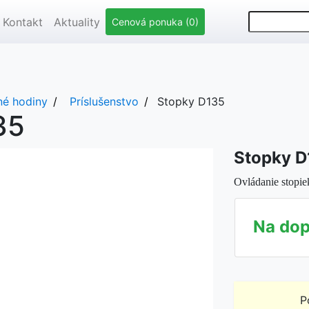
Kontakt
Aktuality
Cenová ponuka (0)
né hodiny
Príslušenstvo
Stopky D135
35
Stopky D
Ovládanie stopie
Na dop
P