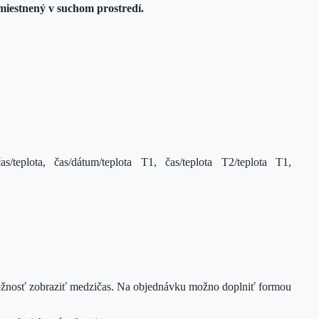
miestnený v suchom prostredí.
teplota, čas/dátum/teplota T1, čas/teplota T2/teplota T1,
nosť zobraziť medzičas. Na objednávku možno doplniť formou