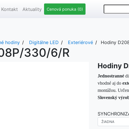
Kontakt
Aktuality
Cenová ponuka (0)
né hodiny
Digitálne LED
Exteriérové
Hodiny D20
08P/330/6/R
Hodiny 
Jednostranné
d
vhodné aj do
ext
montážou. Určené 
Slovenský
výro
SYNCHRONIZ