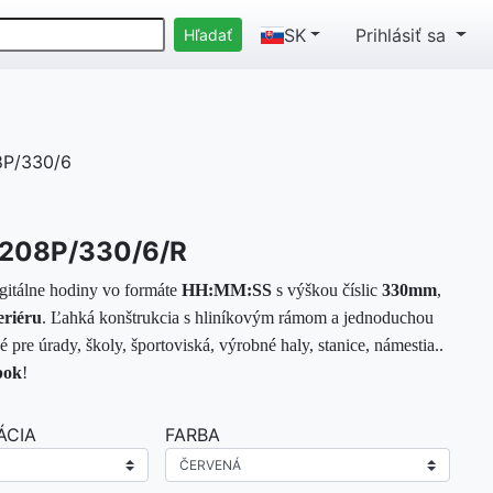
SK
Prihlásiť sa
8P/330/6
D208P/330/6/R
igitálne hodiny vo formáte
HH:MM:SS
s výškou číslic
330mm
,
eriéru
. Ľahká konštrukcia s hliníkovým rámom a jednoduchou
pre úrady, školy, športoviská, výrobné haly, stanice, námestia..
bok
!
ÁCIA
FARBA