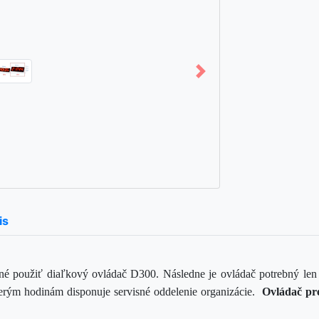
is
tné použiť diaľkový ovládač D300. Následne je ovládač potrebný len o
cerým hodinám disponuje servisné oddelenie organizácie.
Ovládač pre