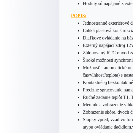
Hodiny sú napájané z exte
POPIS:
Jednostranné exteriérové d
Ľahká plastová konštrukc
Diaľkové ovládanie na báz
Externý napájací zdroj 1
Zálohovaný RTC obvod zab
Široké možnosti synchron
Možnosť automatického s
čas/vlhkosť/teplota) s nas
Kontaktné aj bezkontaktné 
Precízne spracovanie name
Ručné zadanie teplôt T1, 
Meranie a zobrazenie vlhk
Zobrazenie skóre, dvoch č
Stopky vpred, vzad vo f
atypu ovládanie tlačidlom