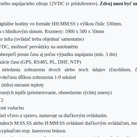
rného napájacieho zdroja 12VDC (v príslušenstve).
Zdroj musí byť u
igitálne
hodiny vo formáte HH:MM:SS s výškou číslic 330mm.
ia s hliníkovým rámom. Rozmery:
1900 x 500 x 50mm
e infra (ovládač treba objednať samostatne)
2VDC, možnosť prevádzky na autobatériu
ezpečí posun času aj počas výpadku napájania (min. 3 dni)
izácie času (GPS, RS485, PL, DHF, NTP)
triedania zobrazenia dvoch alebo troch údajov (čas/dátum, čas/
taviteľnou dĺžkou zobrazenia 1-9 sekúnd
(infra) meranie teploty
raných teplôt (priemerovanie, obmedzenie rýchlej zmeny)
T2
osti vzduchu
ísel vľavo a vpravo, nastavuje sa diaľkovým ovládaním.
ormátoch M:SS.SS alebo H:MM:SS ovládané diaľkovým ovládačom, mož
,vypínačom resp. laserovou bránou