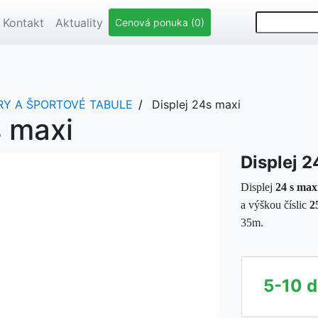
Kontakt
Aktuality
Cenová ponuka (0)
Y A ŠPORTOVÉ TABULE
Displej 24s maxi
s maxi
Displej 2
Displej
24 s max
a výškou číslic
2
35m.
5-10 d