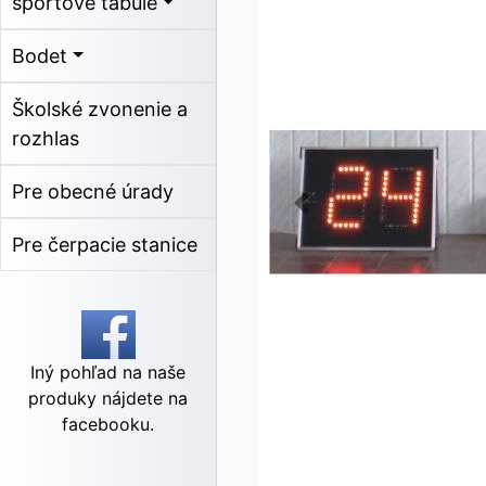
športové tabule
Bodet
Školské zvonenie a
rozhlas
Pre obecné úrady
Pre čerpacie stanice
Iný pohľad na naše
produky nájdete na
facebooku.