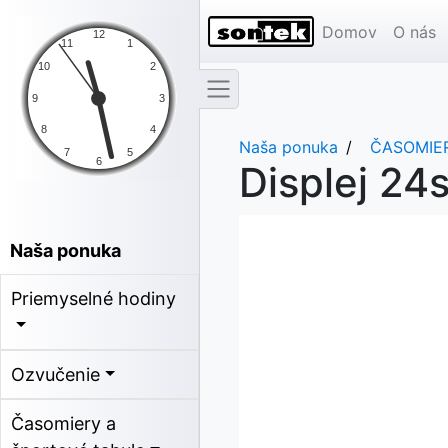
Domov
O nás
Naša ponuka
ČASOMIER
Displej 24
Naša ponuka
Priemyselné hodiny
Ozvučenie
Časomiery a