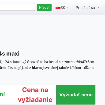
SK
Prihlásiť sa
4s maxi
i
je 24-sekundový časovač na basketbal s rozmermi
60x47x5cm
5cm
. 2ks
napájané z hlavnej svetelnej tabule
káblom s dĺžkou
Cena na
ní
vyžiadanie