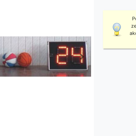
P
ze
ak