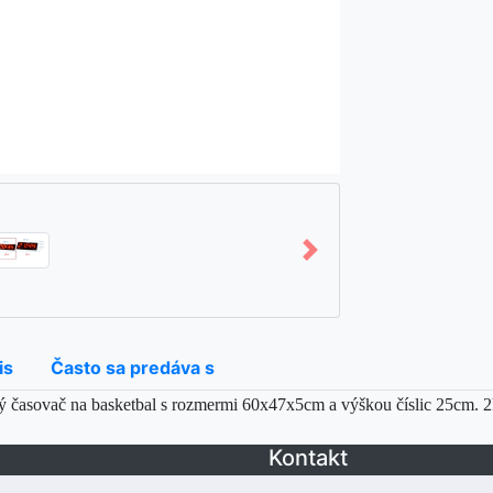
is
Často sa predáva s
ý časovač na basketbal
s rozmermi 60x47x5cm a výškou číslic 25cm. 2k
Kontakt
Adresa